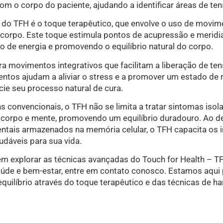
m o corpo do paciente, ajudando a identificar áreas de ten
 do TFH é o toque terapêutico, que envolve o uso de movim
corpo. Este toque estimula pontos de acupressão e meridi
xo de energia e promovendo o equilíbrio natural do corpo.
ra movimentos integrativos que facilitam a liberação de te
tos ajudam a aliviar o stress e a promover um estado de 
cie seu processo natural de cura.
s convencionais, o TFH não se limita a tratar sintomas iso
e corpo e mente, promovendo um equilíbrio duradouro. Ao d
tais armazenados na memória celular, o TFH capacita os i
udáveis para sua vida.
em explorar as técnicas avançadas do Touch for Health – T
de e bem-estar, entre em contato conosco. Estamos aqui p
quilíbrio através do toque terapêutico e das técnicas de 