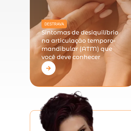
DESTRAVA
Sintomas de desiquilíbrio
na articulação temporo-
mandibular (ATM) que
você deve conhecer