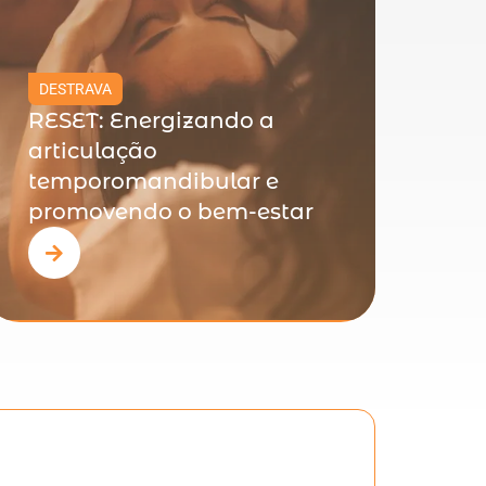
DESTRAVA
RESET: Energizando a
articulação
temporomandibular e
promovendo o bem-estar