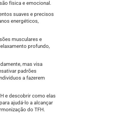
são física e emocional.
entos suaves e precisos
anos energéticos,
nsões musculares e
relaxamento profundo,
ladamente, mas visa
esativar padrões
ndivíduos a fazerem
FH e descobrir como elas
ara ajudá-lo a alcançar
harmonização do TFH.