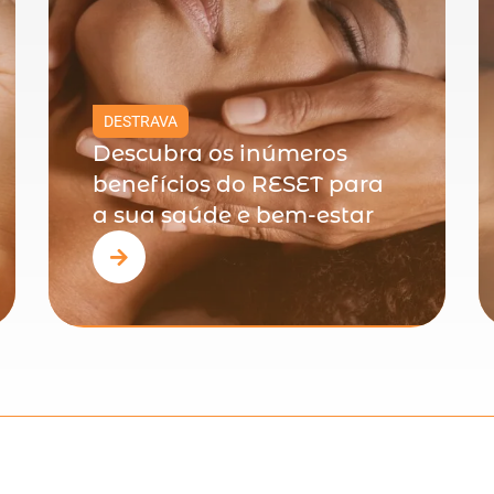
DESTRAVA
Descubra os inúmeros
benefícios do RESET para
a sua saúde e bem-estar