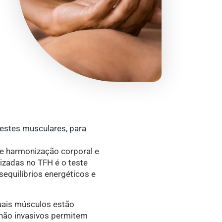
testes musculares, para
de harmonização corporal e
lizadas no TFH é o teste
sequilíbrios energéticos e
uais músculos estão
s não invasivos permitem